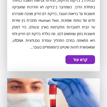
הבחירה ב־בדיקות מדויקות, מהירות ונגישות חשובה במיוחד
בתחילת הדרך. כשמדובר ב־בדיקה לא חודרנית שמעניקה
תשובות על בריאות העובר, בדיקת דם היריון מציבה סטנדרט
חדש של נוחות ואמינות. Human Test מחברת בין שירות
עד הבית למעבדות מתקדמות בארץ ובעולם, כדי לספק
תשובות בזמן שמתאים לכם. מה כוללת בדיקת דם היריון ולמי
היא מתאימה במרכז התהליך עומדת טכנולוגיית cfDNA,
שמאפשרת לזהות שינויים כרומוזומליים בעובר...
קרא עוד