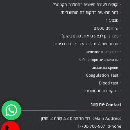
זקוקים לעזרה חיצונית בהחלפת הקטטר?
למה מבצעים בדיקות דם הורמונליות?
מבצע 1
שירותים נוספים
כיצד ניתן לבצע בדיקות סמים בשתן?
חברות מומלצות לביצוע בדיקות דם ביתיות
лечение в израиле
лабораторные анализы
анализы крови
Coagulation Test
Blood test
בדיקת דם טסטוסטרון
Contact-צרו קשר
Main Address:
רח׳ הלוחמים 53, קומה 2, חולון
1-700-700-907
Phone: