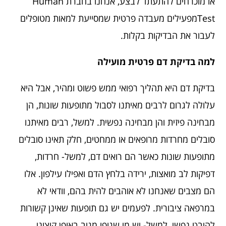
או מוכרחים להתעתד לבצע, אנחנו בחברת Human
Testמפעילים מעבדה פרטית שמסייעת למאות מטופלים
לעבור את הבדיקות בקלות.
למה בדיקת דם פרטית מועילה
בדיקת דם היא תהליך רפואי ממש פשוט ומהיר, אבל היא
עלולה לגרום לרבים מאיתנו לסבול מתופעות שונות, הן
מבחינה פיזית והן מבחינה נפשית. למשל, רבים מאיתנו
סובלים מחרדות מרופאים או ממחטים, חלק תאינו סובלים
מתופעות שונות כאשר הם רואים דם, למשל- חרדות,
דפיקות לב מואצות, ירידה בלחץ הדם ואפילו עילפון. אלו
הם מצבים שאנחנו לא אוהבים להית בהם, וודאי לא
במרפאה ציבורית. לפעמים יש גם תופעות שאינן קשורות
להיבט נפשי, למשל- יש מי שגופו מגיב באופן קיצוני