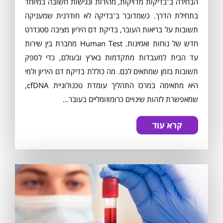
הבחירה ב־בדיקות מדויקות, מהירות ונגישות חשובה במיוחד
בתחילת הדרך. כשמדובר ב־בדיקה לא חודרנית שמעניקה
תשובות על בריאות העובר, בדיקת דם היריון מציבה סטנדרט
חדש של נוחות ואמינות. Human Test מחברת בין שירות
עד הבית למעבדות מתקדמות בארץ ובעולם, כדי לספק
תשובות בזמן שמתאים לכם. מה כוללת בדיקת דם היריון ולמי
היא מתאימה במרכז התהליך עומדת טכנולוגיית cfDNA,
שמאפשרת לזהות שינויים כרומוזומליים בעובר...
קרא עוד