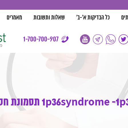
בדיקות סקר ל
תים
כל הבדיקות א'-ב'
שאלות ותשובות
מאמרים
1-700-700-907
1p36syndrome -1 תסמונת חסר