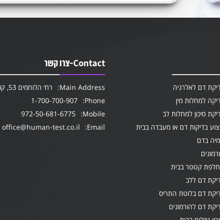
Contact-צרו קשר
יקת דם לאלרגיה
Main Address:
רח׳ הלוחמים 53, קומה 2, חולון
יקה למחלות מין
Phone:
1-700-700-907
יקת סיכון למחלות לב
Mobile:
972-50-681-6775
צוע בדיקות דם או מעבדה בבית
Email:
office@human-test.co.il
מיה בדם
רמונים
לפת קטטר בבית
יקת דם ללב
יקת דם בלוטת התריס
יקת דם להורמונים
רוי נוזלים בבית