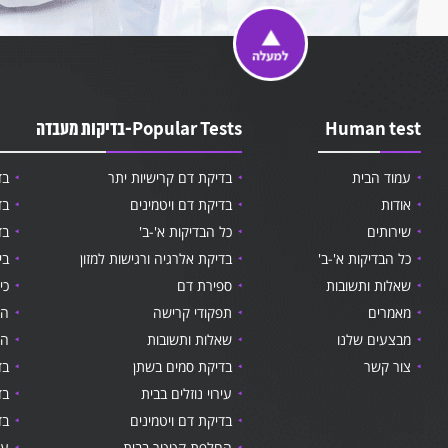
Human test
Popular Tests-בדיקות מעבדה
עמוד הבית
בדיקת דם קרישיות יתר
בד
אודות
בדיקת דם ויטמינים
בד
שירותים
כל הבדיקות א'-ב'
בד
כל הבדיקות א'-ב'
בדיקת אלרגיה ורגישות למזון
בי
שאלות ותשובות
ספירת דם
כי
מאמרים
תפקודי קרישה
הו
מבצעים שלנו
שאלות ותשובות
הח
צור קשר
בדיקת סמים בשתן
בד
עירוי נוזלים בבית
בד
בדיקת דם ויטמינים
בד
החלפת קטטר בבית
עי