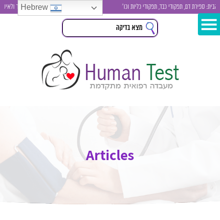
Hebrew
: ספירת דם, תפקודי כבד, תפקודי כליות וכו'
בדיקות סקר לגבר ולאישה , בד
Articles