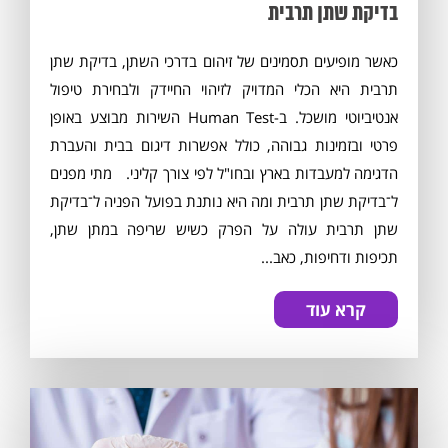
בדיקת שתן תרבית
כאשר מופיעים תסמינים של זיהום בדרכי השתן, בדיקת שתן
תרבית היא הכלי המדויק לזיהוי החיידק ולבחירת טיפול
אנטיביוטי מושכל. ב-Human Test השירות מבוצע באופן
פרטי ובזמינות גבוהה, כולל אפשרות דיגום בבית והעברת
הדגימה למעבדות בארץ ובחו"ל לפי צורך קליני. מתי מפנים
ל־בדיקת שתן תרבית ומה היא נותנת בפועל הפניה ל־בדיקת
שתן תרבית עולה על הפרק כשיש שריפה במתן שתן,
תכיפות ודחיפות, כאב...
קרא עוד