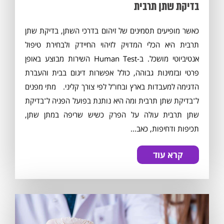
בדיקת שתן תרבית
כאשר מופיעים תסמינים של זיהום בדרכי השתן, בדיקת שתן
תרבית היא הכלי המדויק לזיהוי החיידק ולבחירת טיפול
אנטיביוטי מושכל. ב-Human Test השירות מבוצע באופן
פרטי ובזמינות גבוהה, כולל אפשרות דיגום בבית והעברת
הדגימה למעבדות בארץ ובחו"ל לפי צורך קליני. מתי מפנים
ל־בדיקת שתן תרבית ומה היא נותנת בפועל הפניה ל־בדיקת
שתן תרבית עולה על הפרק כשיש שריפה במתן שתן,
תכיפות ודחיפות, כאב...
קרא עוד