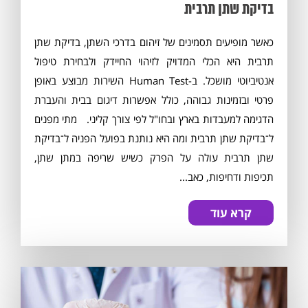
בדיקת שתן תרבית
כאשר מופיעים תסמינים של זיהום בדרכי השתן, בדיקת שתן
תרבית היא הכלי המדויק לזיהוי החיידק ולבחירת טיפול
אנטיביוטי מושכל. ב-Human Test השירות מבוצע באופן
פרטי ובזמינות גבוהה, כולל אפשרות דיגום בבית והעברת
הדגימה למעבדות בארץ ובחו"ל לפי צורך קליני. מתי מפנים
ל־בדיקת שתן תרבית ומה היא נותנת בפועל הפניה ל־בדיקת
שתן תרבית עולה על הפרק כשיש שריפה במתן שתן,
תכיפות ודחיפות, כאב...
קרא עוד